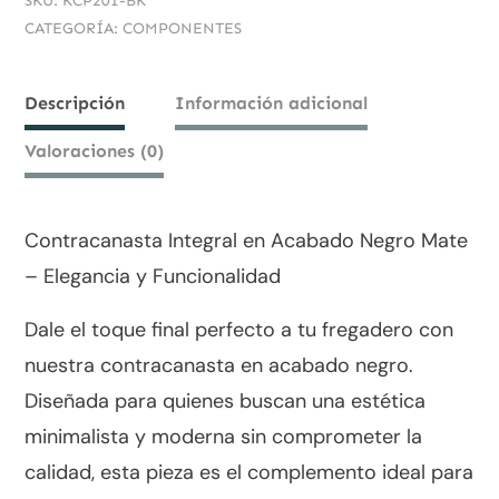
SKU:
KCP201-BK
CATEGORÍA:
COMPONENTES
con
canastilla,
Descripción
Información adicional
tuerca
y
Valoraciones (0)
tubo
KCP201-
Contracanasta Integral en Acabado Negro Mate
BK
– Elegancia y Funcionalidad
cantidad
Dale el toque final perfecto a tu fregadero con
nuestra contracanasta en acabado negro.
Diseñada para quienes buscan una estética
minimalista y moderna sin comprometer la
calidad, esta pieza es el complemento ideal para