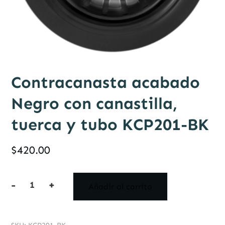
Contracanasta acabado
Negro con canastilla,
tuerca y tubo KCP201-BK
$
420.00
-
+
Añadir al carrito
Contracanasta
acabado
Negro